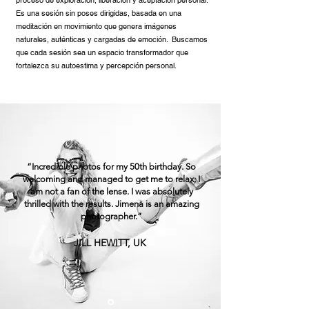
proceso de exploración, liberación y aceptación personal.
Es una sesión sin poses dirigidas, basada en una
meditación en movimiento que genera imágenes
naturales, auténticas y cargadas de emoción. Buscamos
que cada sesión sea un espacio transformador que
fortalezca su autoestima y percepción personal.
“
Incredible photos for my 50th birthday. So
welcoming and managed to get me to relax; I
am not a fan of the lense. I was absolutely
thrilled with the results. Jimena is an amazing
photographer.
”
JILL HEWITT, UK